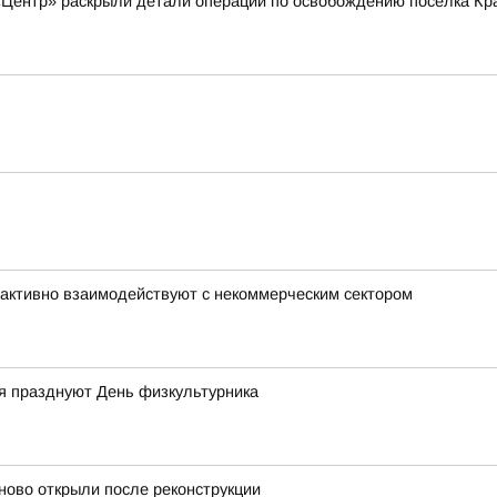
«Центр» раскрыли детали операции по освобождению посёлка Кр
активно взаимодействуют с некоммерческим сектором
ая празднуют День физкультурника
ово открыли после реконструкции