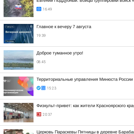
Евгений Поддубный: Бойцы группировки войск 
16:49
Главное к вечеру 7 августа
19:39
Доброе туманное утро!
08:45
Территориальные управления Минюста России 
15:23
Физкульт-привет: как жители Красноярского кр
20:37
Церковь Параскевы Пятницы в деревне Барабан