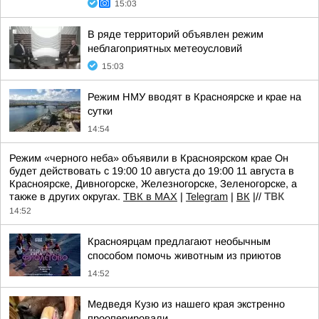
15:03
В ряде территорий объявлен режим
неблагоприятных метеоусловий
15:03
Режим НМУ вводят в Красноярске и крае на
сутки
14:54
Режим «черного неба» объявили в Красноярском крае Он
будет действовать с 19:00 10 августа до 19:00 11 августа в
Красноярске, Дивногорске, Железногорске, Зеленогорске, а
также в других округах.
ТВК в MAX
|
Telegram
|
ВК
|//
ТВК
14:52
Красноярцам предлагают необычным
способом помочь животным из приютов
14:52
Медведя Кузю из нашего края экстренно
прооперировали