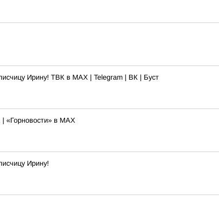
счицу Ирину! ТВК в MAX | Telegram | ВК | Буст
К | «Горновости» в МАХ
писчицу Ирину!