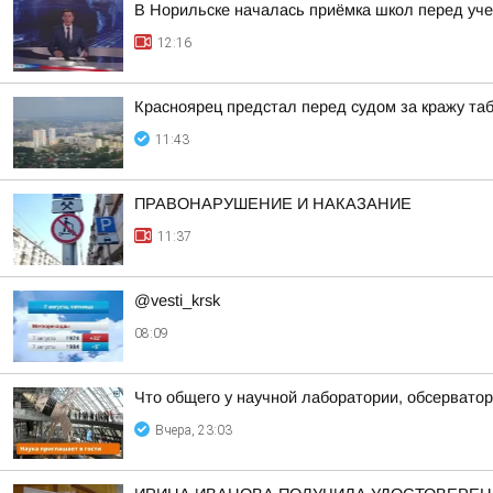
В Норильске началась приёмка школ перед уч
12:16
Красноярец предстал перед судом за кражу таб
11:43
ПРАВОНАРУШЕНИЕ И НАКАЗАНИЕ
11:37
@vesti_krsk
08:09
Что общего у научной лаборатории, обсерватор
Вчера, 23:03