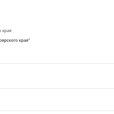
о края
оярского края"