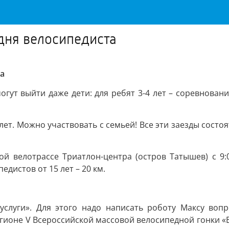
 дня велосипедиста
та
гут выйти даже дети: для ребят 3-4 лет – соревнования
ет. Можно участвовать с семьей! Все эти заезды состоят
ой велотрассе Триатлон-центра (остров Татышев) с 9:
едистов от 15 лет – 20 км.
суслуги». Для этого надо написать роботу Максу во
ионе V Всероссийской массовой велосипедной гонки «В