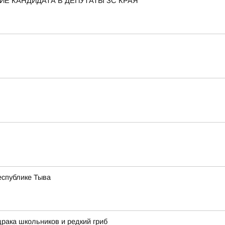
Е КАНДИДАТА В ДЕПУТАТЫ ЗС КРАЯ
еспублике Тыва
драка школьников и редкий гриб