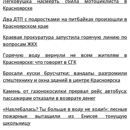
Легковушка насмерть сбила мотоциклиста в
Красноярске
Два ДТП с подростками на питбайках произошли в
Красноярском крае
Краевая прокуратура запустила горячую линию по
вопросам ЖКХ
Горячую воду вернули не всем жителям в
Красноярске: что говорят в СГК
Бросали куски брусчатки: вандалы разгромили
спецтехнику и окна зданий в центре Красноярска
Камень от газонокосилки прервал рейс автобуса:
пассажирам отказали в возврате денег
«Нахлебалась? Ты больше в воду не ходи!»: лесные
пожарные вытащили из Енисея тонущую
школьницу