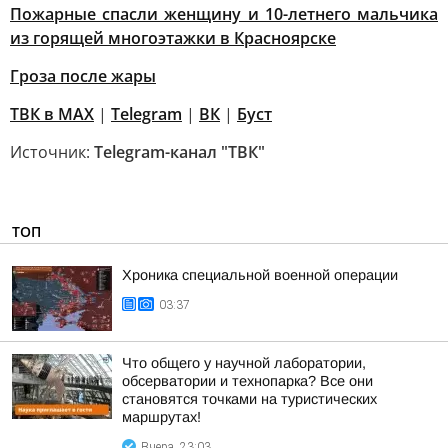
Пожарные спасли женщину и 10-летнего мальчика
из горящей многоэтажки в Красноярске
Гроза после жары
ТВК в MAX
|
Telegram
|
ВК
|
Буст
Источник:
Telegram-канал "ТВК"
ТОП
Хроника специальной военной операции
03:37
Что общего у научной лаборатории,
обсерватории и технопарка? Все они
становятся точками на туристических
маршрутах!
Вчера, 23:03